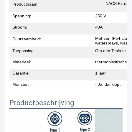
NACS Ev-opla
Productnaam:
D
Spanning:
250 V
Stroom:
40A
Met een IP54-classi
Duurzaamheid:
watersprays, waardo
Toepassing:
Om een Tesla te lat
Materiaal:
thermoplastische
Garantie:
1 jaar
Monster:
- Ja, dat klopt.
Productbeschrijving