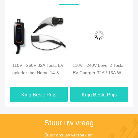
110V - 250V 32A Tesla EV-
110V - 240V Level 2 Tesla
11
o-
oplader met Nema 14-50
EV Charger 32A / 16A With
EV
6-
Plug NACS elektrisch
25FT Cable NEMA 5-15/6-
25
voertuig EV-oplader
20/14-30/14-50/10-30 Plug
20
Krijg Beste Prijs
Krijg Beste Prijs
Stuur uw vraag
Stuur ons uw verzoek en 