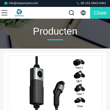
info@sixpenceev.com
86-151-0843-0462
Citaat
Producten