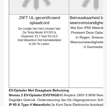
25FT UL-gecertificeerd
Betrouwbaarheid bij a
oplaadcord
weersomstandighed
Met Een IP66 Waterdich
De Lengte Van Het Lichaam Van
Presteert Deze Oplader
De Tesla Model X/Y/3/S Is
Ongeveer 15,7 Voet Tot 16,5
In Regen, Sneeuw, O
Voet.waardoor Het Gemakkelijker
Weersomstandigheden,
Is Om Te Laden.
U Gemoedsrust
EV-Oplader Met Draagbare Behuizing
Niveau 2 EV-Oplader:
EVOYAGE
40 Ampère 240V 9.6KW Niveau 2
Dagelijks Gebruik. Ondersteuning Van De Uitgangsstroom Scha
IP 65 & Type 4 Waterdicht:
Je Kunt Deze Elektrische Autolaadm