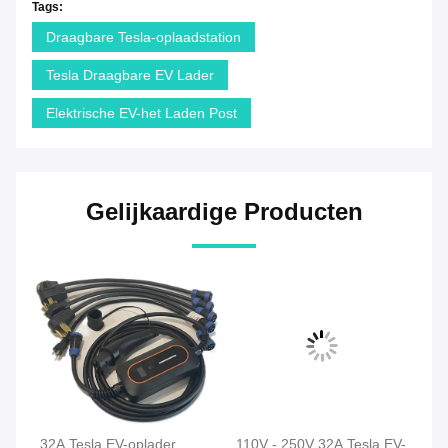
Tags:
Draagbare Tesla-oplaadstation
Tesla Draagbare EV Lader
Elektrische EV-het Laden Post
Gelijkaardige Producten
110V - 250V 32A Tesla EV-
110V - 240V Level 2 Tesla
NA