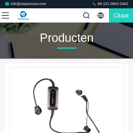
info@sixpenceev.com
86-151-0843-0462
Citaat
Producten