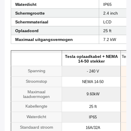
Waterdicht
IP65
Schermgrootte
2.4 inch
Schermmateriaal
LCD
Oplaadcord
25 ft
Maximaal uitgangsvermogen
7.2 kW
Tesla oplaadkabel + NEMA
Tesl
14-50 stekker
Spanning
- 240 V
Stroomstop
NEMA 14-50
Maximaal
9.60kW
laadvermogen
Kabellengte
25 ft
Waterdicht
IP65
Standaard stroom
16A/32A