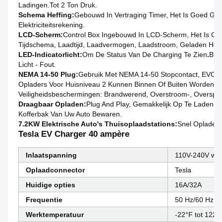
Ladingen.tot 2 Ton Druk.
Schema Heffing:
Gebouwd In Vertraging Timer,
Het Is Goed Gen
Elektriciteitsrekening.
LCD-Scherm:
Control Box Ingebouwd In LCD-Scherm,
Het Is Ge
Tijdschema, Laadtijd, Laadvermogen, Laadstroom, Geladen Hoev
LED-Indicatorlicht:
Om De Status Van De Charging Te Zien
.
Blau
Licht - Fout.
NEMA 14-50 Plug:
Gebruik Met NEMA 14-50 Stopcontact, EVOY
Opladers Voor Huisniveau 2 Kunnen Binnen Of Buiten Worden Gebr
Veiligheidsbeschermingen: Brandwerend, Overstroom-, Overspa
Draagbaar Opladen:
Plug And Play, Gemakkelijk Op Te Laden V
Kofferbak Van Uw Auto Bewaren.
7.2KW Elektrische Auto's Thuisoplaadstations:
Snel Opladen 
Tesla EV Charger 40 ampère
Inlaatspanning
110V-240V wis
Oplaadconnector
Tesla
Huidige opties
16A/32A
Frequentie
50 Hz/60 Hz
Werktemperatuur
-22°F tot 122°