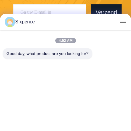
Verzend
Sixpence
4:52 AM
Good day, what product are you looking for?
Chengdu Sixpence Technology Co.,Ltd.
info@sixpenceev.com
86-151-0843-0462
Kamer 1111, 11e verdieping,
Eenheid 1, Gebouw 2, Nr. 7
77 Xintong Avenue, High-Te
ch District, Chengdu, Sichua
n, China.