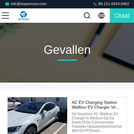
info@sixpenceev.com
86-151-0843-0462
Citaat
Gevallen
AC EV Charging Station
Wallbox EV Charger Voor
Italië Project
De Sixpence AC Wallbox EV
Charger Is Welkom Op De
Markt.Of De Commerciële
Publieke Oplaadnetwerkversie
Met OCPP/Smart