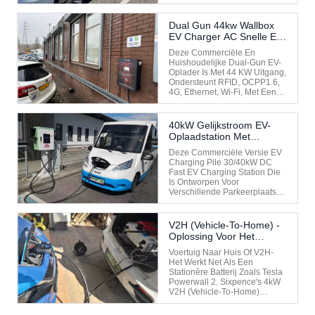
MID/4G/WIFI/PEN, Enzovoort.
Er Zijn Verschillende
Specificaties Beschikbaar,
Dual Gun 44kw Wallbox
Zoals 7kW, 11kW, 22kW Met
EV Charger AC Snelle EV-
Type 1/SAE J1772 Of Type 2
Oplaadstation Voor De
EV-Kabelprop Of Type 2 EV-
Deze Commerciële En
Britse Markt
Aansluiting. Ondersteun ...
Huishoudelijke Dual-Gun EV-
Oplader Is Met 44 KW Uitgang,
Ondersteunt RFID, OCPP1.6,
4G, Ethernet, Wi-Fi, Met Een 5-
Inch Touchscreen, Het Is
22KW + 22KW Dubbele EV-
Plug Met Type 2 EV-Kabel
40kW Gelijkstroom EV-
Snelle EV-Opladen, En Is
Oplaadstation Met
Compatibel Met Alle Type 2
Dubbele Stekker
IEC62196-2 Elektrische
Deze Commerciële Versie EV
CHAdeMO En CCS2 Voor
Auto's. ...
Charging Pile 30/40kW DC
De Noorse Markt
Fast EV Charging Station Die
Is Ontworpen Voor
Verschillende Parkeerplaatsen
Van Korte Duur, Zoals
Winkelcentra,
Parkeerplaatsen, Hotels,
V2H (Vehicle-To-Home) -
Toeristische Attracties,enz.U
Oplossing Voor Het
Kunt Het Uitrusten Met Twee
Opladen In Polen
Of Drie AC/DC EV-
Voertuig Naar Huis Of V2H-
Connectoren Met
Het Werkt Net Als Een
CHAdeMO/CCS1/CCS2...
Stationêre Batterij Zoals Tesla
Powerwall 2. Sixpence's 4kW
V2H (Vehicle-To-Home)
Charger Is Een Slimme
Oplader Die Energie Omzet