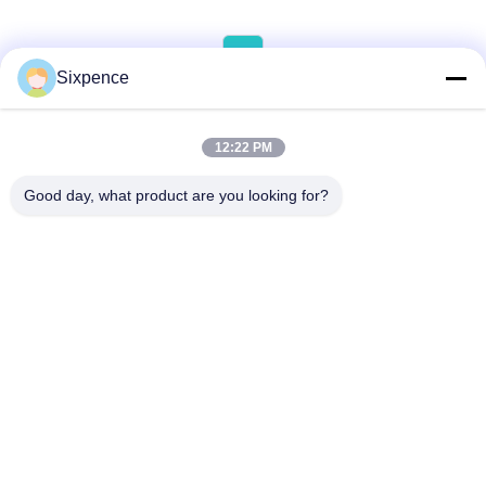
Tussen EV-Batterij En AC-Net
Aan De Thuiszijde.Het
Ondersteunt Zowel De Functie
1
Van Slim Opladen Van De EV
Als De Functie ...
Sixpence
12:22 PM
Good day, what product are you looking for?
Chengdu Sixpence Technology Co.,Ltd.
info@sixpenceev.com
86-151-0843-0462
Kamer 1111, 11e verdieping,
Eenheid 1, Gebouw 2, Nr. 7
77 Xintong Avenue, High-Te
ch District, Chengdu, Sichua
n, China.