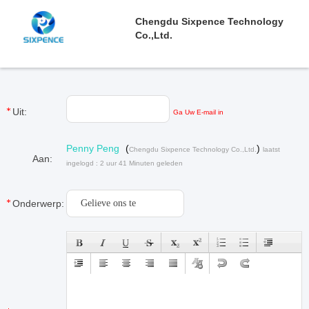
Chengdu Sixpence Technology
Co.,Ltd.
Uit:
Ga Uw E-mail in
Penny Peng
(
)
Chengdu Sixpence Technology Co.,Ltd.
laatst
Aan:
ingelogd : 2 uur 41 Minuten geleden
Onderwerp: