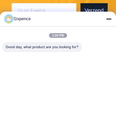
Verzend
Sixpence
1:09 PM
Good day, what product are you looking for?
Chengdu Sixpence Technology Co.,Ltd.
info@sixpenceev.com
86-151-0843-0462
Kamer 1111, 11e verdieping,
Eenheid 1, Gebouw 2, Nr. 7
77 Xintong Avenue, High-Te
ch District, Chengdu, Sichua
n, China.