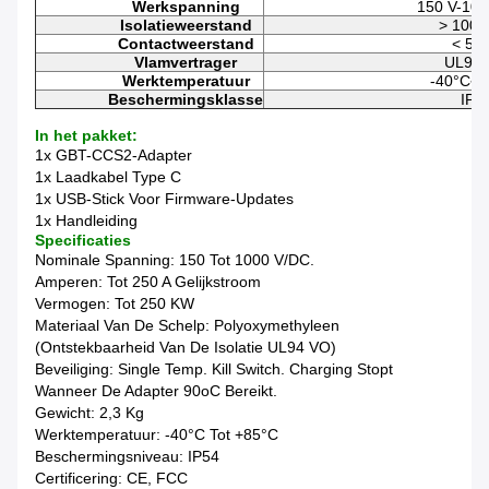
Werkspanning
150 V-100
Isolatieweerstand
> 100
Contactweerstand
< 5 
Vlamvertrager
UL94
Werktemperatuur
-40°C~
Beschermingsklasse
IP5
In het pakket:
1x GBT-CCS2-Adapter
1x Laadkabel Type C
1x USB-Stick Voor Firmware-Updates
1x Handleiding
Specificaties
Nominale Spanning: 150 Tot 1000 V/DC.
Amperen: Tot 250 A Gelijkstroom
Vermogen: Tot 250 KW
Materiaal Van De Schelp: Polyoxymethyleen
(ontstekbaarheid Van De Isolatie UL94 VO)
Beveiliging: Single Temp. Kill Switch. Charging Stopt
Wanneer De Adapter 90oC Bereikt.
Gewicht: 2,3 Kg
Werktemperatuur: -40°C Tot +85°C
Beschermingsniveau: IP54
Certificering: CE, FCC