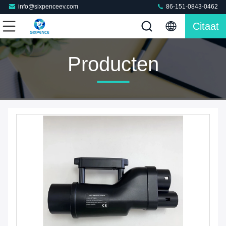
info@sixpenceev.com
86-151-0843-0462
Citaat
Producten