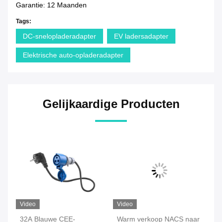
Garantie: 12 Maanden
Tags:
DC-snelopladeradapter
EV ladersadapter
Elektrische auto-opladeradapter
Gelijkaardige Producten
Video
Video
Vi
32A Blauwe CEE-
Warm verkoop NACS naar
Op