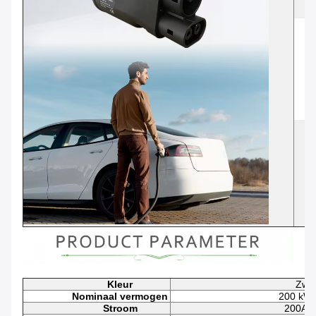
Kleur
Zwar
Nominaal vermogen
200 kW 
Stroom
200A m