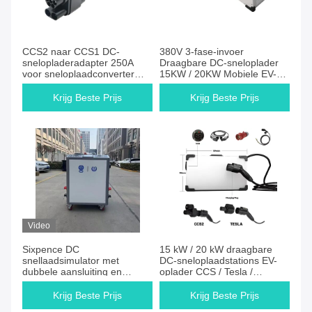
CCS2 naar CCS1 DC-
380V 3-fase-invoer
snelopladeradapter 250A
Draagbare DC-sneloplader
voor sneloplaadconverter
15KW / 20KW Mobiele EV-
300V - 1000V
oplaadstation
Krijg Beste Prijs
Krijg Beste Prijs
Video
Sixpence DC
15 kW / 20 kW draagbare
snellaadsimulator met
DC-sneloplaadstations EV-
dubbele aansluiting en
oplader CCS / Tesla /
2*15kW resistieve belasting,
CHAdeMO / GBT
draagbare oplader tester
Krijg Beste Prijs
Krijg Beste Prijs
voor DC laadstation