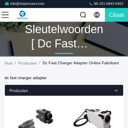
info@sixpenceev.com
86-151-0843-0462
Citaat
Sleutelwoorden
[ Dc Fast
Charger
/
/
Dc Fast Charger Adapter Online Fabrikant
Huis
Producten
Adapter ]
dc fast charger adapter
Gelijke 110
Producten
Producten