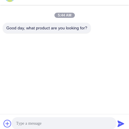
5:44 AM
Good day, what product are you looking for?
Chengdu Sixpence Technology Co.,Ltd.
info@sixpenceev.com
86-151-0843-0462
Kamer 1111, 11e verdieping,
Eenheid 1, Gebouw 2, Nr. 7
77 Xintong Avenue, High-Te
ch District, Chengdu, Sichua
n, China.
De Goede Kwaliteit van China huis ev het laden post Leverancier. Copyright
© 2026 electricvehicle-charging.com . Alle rechten voorbehoudena.