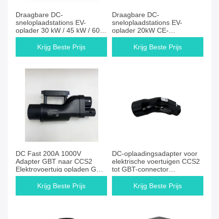
Draagbare DC-
Draagbare DC-
sneloplaadstations EV-
sneloplaadstations EV-
oplader 30 kW / 45 kW / 60
oplader 20kW CE-
kW CCS Tesla CHAdeMO
gecertificeerd met GBT
GBT
CCS2-kabel
Krijg Beste Prijs
Krijg Beste Prijs
DC Fast 200A 1000V
DC-oplaadingsadapter voor
Adapter GBT naar CCS2
elektrische voertuigen CCS2
Elektrovoertuig opladen GBT
tot GBT-connector
naar CCS2 Adapter Ev
CHAdeMO tot GBT CCS1 tot
Charger Connector
GBT VAN Chinese auto's
Krijg Beste Prijs
Krijg Beste Prijs