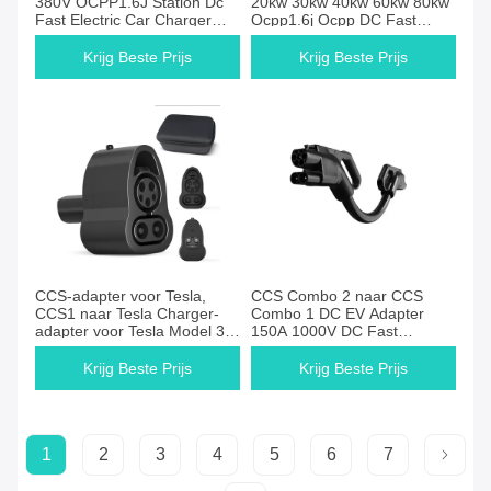
380V OCPP1.6J Station Dc
20kw 30kw 40kw 60kw 80kw
Fast Electric Car Charger
Ocpp1.6j Ocpp DC Fast
GBT CCS1 CHAdeMO
Mobile Charging Stations
Elektrische voertuigen
Krijg Beste Prijs
Krijg Beste Prijs
CCS-adapter voor Tesla,
CCS Combo 2 naar CCS
CCS1 naar Tesla Charger-
Combo 1 DC EV Adapter
adapter voor Tesla Model 3,
150A 1000V DC Fast
Y, S, X, 250kW/250A/1000V
Charging CCS2 naar CCS1
DC Fast CCS naar Tesla
Connector met 0,35M kabel
Krijg Beste Prijs
Krijg Beste Prijs
voor J1772 C
1
2
3
4
5
6
7