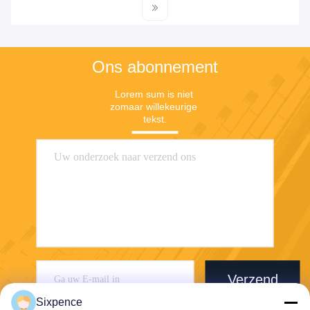
Ons abonnement
Lorem sum is niet 
zomaar willekeurige 
tekst.
Verzend
Sixpence