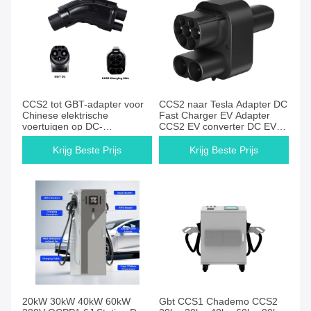
CCS2 tot GBT-adapter voor
CCS2 naar Tesla Adapter DC
Chinese elektrische
Fast Charger EV Adapter
voertuigen op DC-
CCS2 EV converter DC EV
snellaadstation met combo 2
opladen Adapter 250A Voor
CCS2 EV-connector
Tesla
Krijg Beste Prijs
Krijg Beste Prijs
20kW 30kW 40kW 60kW
Gbt CCS1 Chademo CCS2