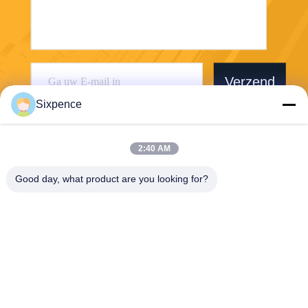
Verzend
Sixpence
2:40 AM
Good day, what product are you looking for?
Chengdu Sixpence Technology Co.,Ltd.
info@sixpenceev.com
86-151-0843-0462
Kamer 1111, 11e verdieping,
Eenheid 1, Gebouw 2, Nr. 7
77 Xintong Avenue, High-Te
ch District, Chengdu, Sichua