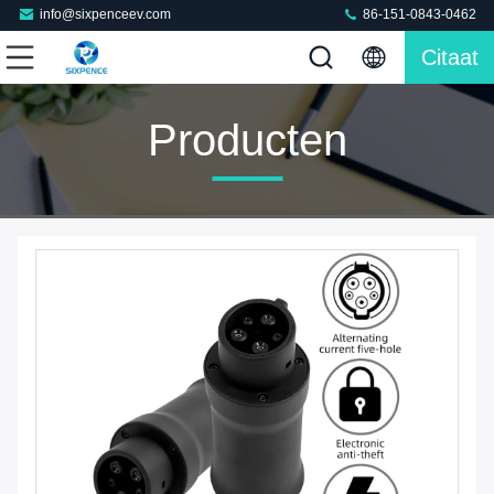
info@sixpenceev.com
86-151-0843-0462
Citaat
Producten