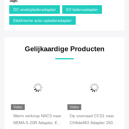
Tags:
DC-snelopladeradapter
EV ladersadapter
Elektrische auto-opladeradapter
Gelijkaardige Producten
Video
Video
Warm verkoop NACS naar
Op voorraad CCS1 naar
20
NEMA 5-20R Adapter, EV
CHAdeMO Adapter 250A
V2