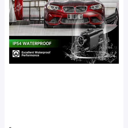
Ccs2 To Ccs1 Ev Connector Ccs2 To Ccs1 Ev Adapter Ccs2
To Ccs1 Ev Dc Fast Charger Ev Charger Connector Ccs2 To
Ccs1 Ccs2 To Ccs1 Adapter Adapatar Ccs2 Ccs1Ccs1 Ccs2
Connector Dc Fast Ev Charger 150a Ccs 2 To Ccs 1 Ev
Connector Ev Charger Adapter
Ccs2 To Ccs1 Charger Adapter Ccs2 To Ccs1 Adapter Dc
Ccs2 To Ccs1 Charger Adapter Ccs2 To Ccs1 Adapter Dc
Ccs2 To Ccs1 Adapter Ccs2 Combo Ccs2 To Ccs1 Adapter
Ccs2 Ccs1 Adapter Electric Car Ev Charger Ccs2 Adapter
Connector Electric Vehicle Charging Sta