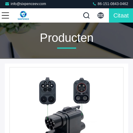
info@sixpenceev.com
86-151-0843-0462
Citaat
Producten