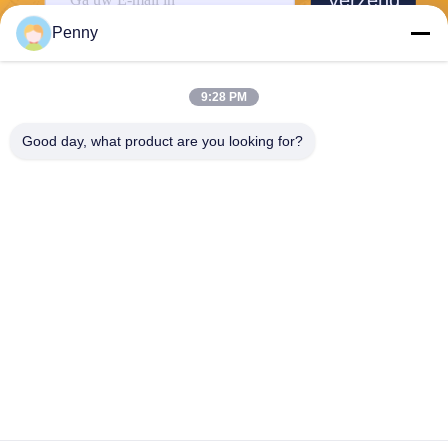
Penny
9:28 PM
Good day, what product are you looking for?
Chengdu Sixpence Technology Co.,Ltd.
info@sixpenceev.com
86-151-0843-0462
Kamer 1111, 11e verdieping,
Eenheid 1, Gebouw 2, Nr. 7
77 Xintong Avenue, High-Te
ch District, Chengdu, Sichua
n, China.
De Goede Kwaliteit van China huis ev het laden post Leverancier. Copyright