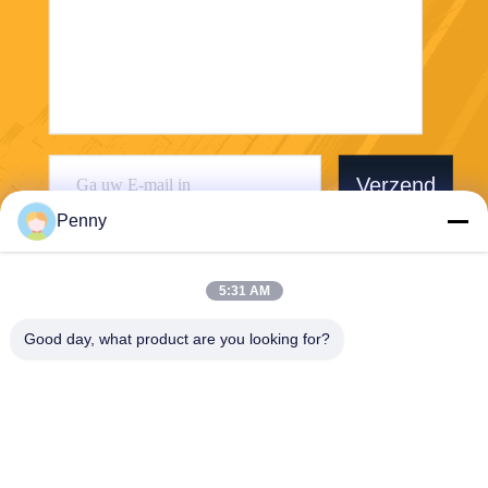
Verzend
Penny
5:31 AM
Good day, what product are you looking for?
Chengdu Sixpence Technology Co.,Ltd.
info@sixpenceev.com
86-151-0843-0462
Kamer 1111, 11e verdieping,
Eenheid 1, Gebouw 2, Nr. 7