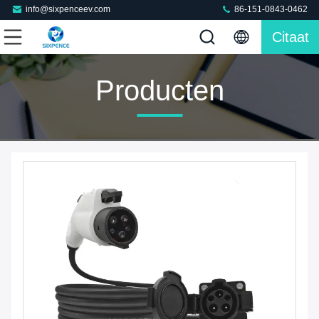
info@sixpenceev.com
86-151-0843-0462
Citaat
Producten