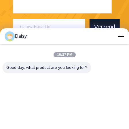
Verzend
Daisy
10:37 PM
Good day, what product are you looking for?
Chengdu Sixpence Technology Co.,Ltd.
info@sixpenceev.com
86-151-0843-0462
Kamer 1111, 11e verdieping,
Eenheid 1, Gebouw 2, Nr. 7
77 Xintong Avenue, High-Te
ch District, Chengdu, Sichua
n, China.