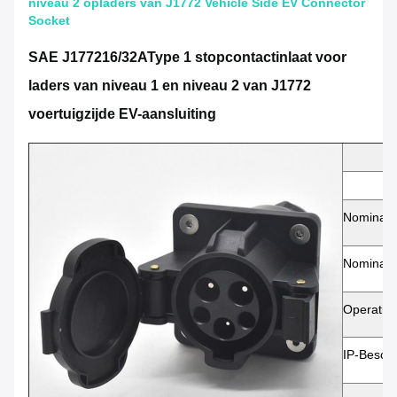
niveau 2 opladers van J1772 Vehicle Side EV Connector
Socket
SAE J1772
16/32A
Type 1 stopcontactinlaat voor
laders van niveau 1 en niveau 2 van J1772
voertuigzijde EV-aansluiting
Nominale
Nominale
Operatiet
IP-Besche