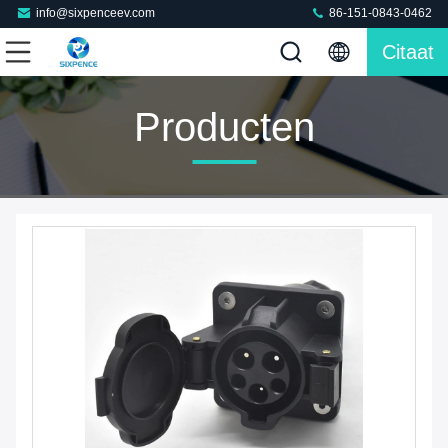
info@sixpenceev.com
86-151-0843-0462
Citaat
Producten