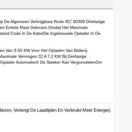
p De Algemeen Verkrijgbare Rode IEC 60309 Driefasige
d Een Enkele Maat Gekozen.Omdat Het Maximale
stand Code In De KabelDe Ingebouwde Oplader In De
en Van 3-50 KW Voor Het Opladen Van Batterij-
 Maximale Vermogen 32 A 7,2 KW Bij Eenfasige
De Oplader Automatisch De Stekker Kan VergrendelenOm
iezen, Verlengt De Laadtijden En Verbruikt Meer Energie).