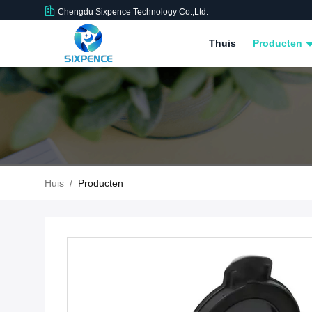
Chengdu Sixpence Technology Co.,Ltd.
Thuis
Producten
Huis
/
Producten