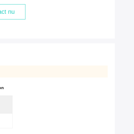
ct nu
on