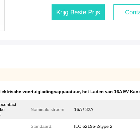
Krijg Beste Prijs
Conta
elektrische voertuigladingsapparatuur
,
het Laden van 16A EV Kan
pcontact
jke
Nominale stroom:
16A / 32A
s
Standaard:
IEC 62196-2/type 2