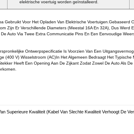
elektrische voertuig worden geïnstalleerd.
a Gebruikt Voor Het Opladen Van Elektrische Voertuigen.Gebaseerd O
room Zijn Er Verschillende Diameters (meestal 16A En 32A), Dus Wer
De Auto Via Twee Extra Communicatie Pins En Een Eenvoudige Weer
pronkelijke Ontwerpspecificatie Is Voorzien Van Een Uitgangsvermog
asige (400 V) Wisselstroom (AC)In Het Algemeen Bedraagt Het Typische
 Stekker Heeft Een Opening Aan De Zijkant Zodat Zowel De Auto Als 
orkomen.
n Superieure Kwaliteit (kabel Van Slechte Kwaliteit Verhoogt De Verl