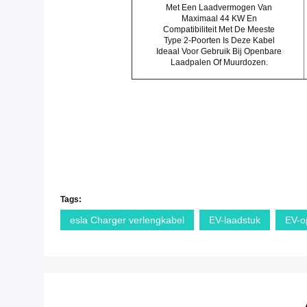
Met Een Laadvermogen Van
Maximaal 44 KW En
Compatibiliteit Met De Meeste
Type 2-Poorten Is Deze Kabel
Ideaal Voor Gebruik Bij Openbare
Laadpalen Of Muurdozen.
Tags:
esla Charger verlengkabel
EV-laadstuk
EV-o