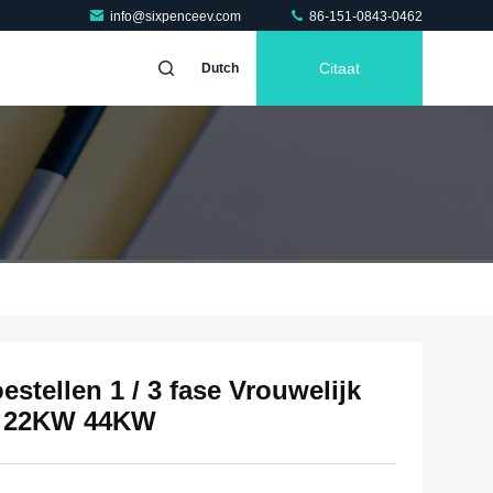
info@sixpenceev.com
86-151-0843-0462
Citaat
Dutch
stellen 1 / 3 fase Vrouwelijk
W 22KW 44KW