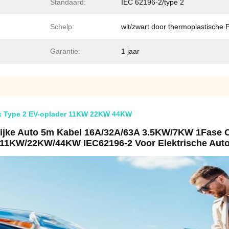
Standaard:
IEC 62196-2/type 2
Schelp:
wit/zwart door thermoplastische 
Garantie:
1 jaar
ijk Type 2 EV-oplader 11KW 22KW 44KW
ijke Auto 5m Kabel 16A/32A/63A 3.5KW/7KW 1Fase C
11KW/22KW/44KW IEC62196-2 Voor Elektrische Aut