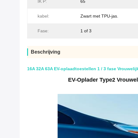
IK P:
65
kabel:
Zwart met TPU-jas.
Fase:
1 of 3
Beschrijving
16A 32A 63A EV-oplaadtoestellen 1 / 3 fase Vrouwel
EV-Oplader Type2 Vrouwel