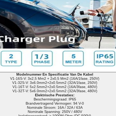
Modelnummer En Specificatie Van De Kabel
V1-16S-V: 3x2,5 Mm2 + 2x0,5 Mm2 (16A/1fase, 250V)
V1-32S-V: 3x6.0mm2+2x0.5mm2 (32A/1fase, 250V)
V1-16T-V: 5x2.5mm2+2x0.5mm2 (16A/3fase, 480V)
V1-32T-V: 5x6.0mm2+2x0.5mm2 (32A/3fase, 480V)
Elektrische Prestaties:
Beschermingsgraad: IP65
Brandvertragend Vermogen: 94 V-0
Nominale Stroom: 16A / 32A / 63A
Nominale Spanning: 250V / 480V
Isolatieweerstand: > 1000M Ohm (DC 500V)