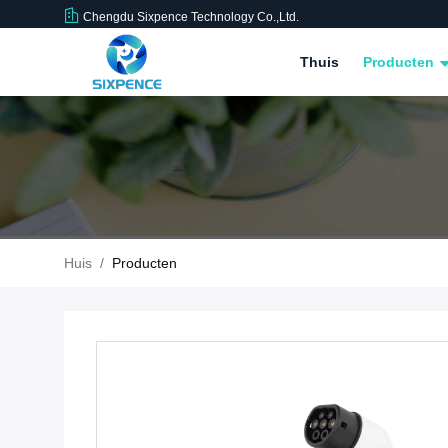
Chengdu Sixpence Technology Co.,Ltd.
Thuis
Producten
Huis
/
Producten