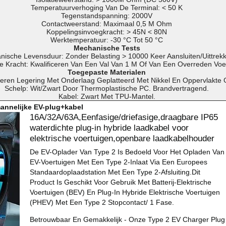
Temperatuurverhoging Van De Terminal: < 50 K
Tegenstandspanning: 2000V
Contactweerstand: Maximaal 0,5 M Ohm
Koppelingsinvoegkracht: > 45N < 80N
Werktemperatuur: -30 °C Tot 50 °C
Mechanische Tests
ische Levensduur: Zonder Belasting > 10000 Keer Aansluiten/uittrek
e Kracht: Kwalificeren Van Een Val Van 1 M Of Van Een Overreden Voe
Toegepaste Materialen
eren Legering Met Onderlaag Geplatteerd Met Nikkel En Oppervlakte G
Schelp: Wit/zwart Door Thermoplastische PC. Brandvertragend.
Kabel: Zwart Met TPU-Mantel.
annelijke EV-plug+kabel
16A/32A/63A,Eenfasige/driefasige,draagbare IP65
waterdichte plug-in hybride laadkabel voor
elektrische voertuigen,openbare laadkabelhouder
De EV-Oplader Van Type 2 Is Bedoeld Voor Het Opladen Van
EV-Voertuigen Met Een Type 2-Inlaat Via Een Europees
Standaardoplaadstation Met Een Type 2-Afsluiting.Dit
Product Is Geschikt Voor Gebruik Met Batterij-Elektrische
Voertuigen (BEV) En Plug-In Hybride Elektrische Voertuigen
(PHEV) Met Een Type 2 Stopcontact/ 1 Fase.
Betrouwbaar En Gemakkelijk - Onze Type 2 EV Charger Plug