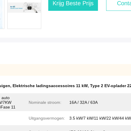
Krijg Beste Prijs
Conta
uigen
,
Elektrische ladingsaccessoires 11 kW
,
Type 2 EV-oplader 2
 auto
KW/7KW
Nominale stroom:
16A / 32A / 63A
3Fase 11
Uitgangsvermogen:
3.5 kW/7 kW/11 kW/22 kW/44 kW