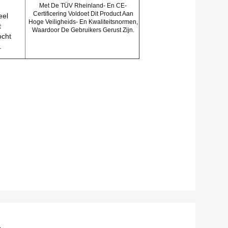
Met De TÜV Rheinland- En CE-
Certificering Voldoet Dit Product Aan
eel
Hoge Veiligheids- En Kwaliteitsnormen,
t
Waardoor De Gebruikers Gerust Zijn.
ocht
.