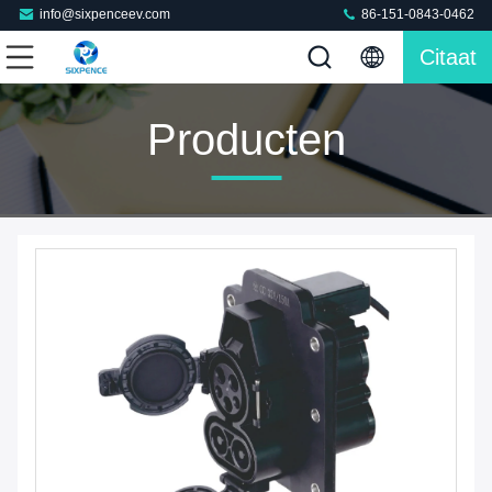
info@sixpenceev.com
86-151-0843-0462
Citaat
Producten