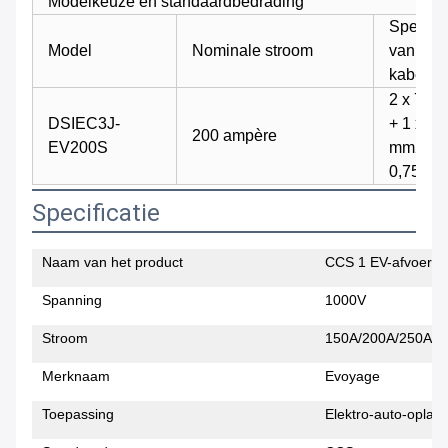
Modelkeuze en standaardbedrading
Specific
Model
Nominale stroom
van de
kabels
2 x 70 
DSIEC3J-
+ 1 x 6
200 ampère
EV200S
mm2 + 6
0,75 m
Specificatie
Naam van het product
CCS 1 EV-afvoer
Spanning
1000V
Stroom
150A/200A/250A/3
Merknaam
Evoyage
Toepassing
Elektro-auto-oplad