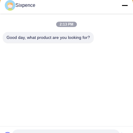
Sixpence
2:13 PM
Good day, what product are you looking for?
Chengdu Sixpence Technology Co.,Ltd.
info@sixpenceev.com
86-151-0843-0462
Kamer 1111, 11e verdieping,
Eenheid 1, Gebouw 2, Nr. 7
77 Xintong Avenue, High-Te
ch District, Chengdu, Sichua
n, China.
De Goede Kwaliteit van China huis ev het laden post Leverancier. Copyright
© 2026 electricvehicle-charging.com . Alle rechten voorbehoudena.