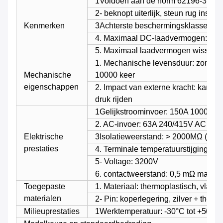
1Voldoen aan de norm 62196-3 IEC
2- beknopt uiterlijk, steun rug installa
Kenmerken
3Achterste beschermingsklasse IP6
4. Maximaal DC-laadvermogen: 90
5. Maximaal laadvermogen wissels
1. Mechanische levensduur: zonder b
Mechanische
10000 keer
eigenschappen
2. Impact van externe kracht: kan 1m
druk rijden
1Gelijkstroominvoer: 150A 1000V 
2. AC-invoer: 63A 240/415V AC MA
Elektrische
3Isolatieweerstand: > 2000MΩ ((D
prestaties
4. Terminale temperatuurstijging:<5
5- Voltage: 3200V
6. contactweerstand: 0,5 mΩ max.
Toegepaste
1. Materiaal: thermoplastisch, vlam
materialen
2- Pin: koperlegering, zilver + ther
Milieuprestaties
1Werktemperatuur: -30°C tot +50°C