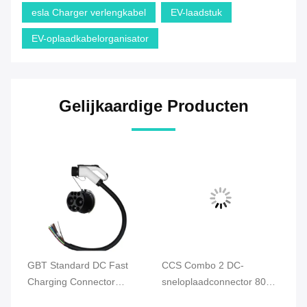
esla Charger verlengkabel
EV-laadstuk
EV-oplaadkabelorganisator
Gelijkaardige Producten
g
GBT Standard DC Fast
CCS Combo 2 DC-
C
Charging Connector
sneloplaadconnector 80A
Fa
80A/125A/200A/250A/300A
150A 200A 300A 1000V
12