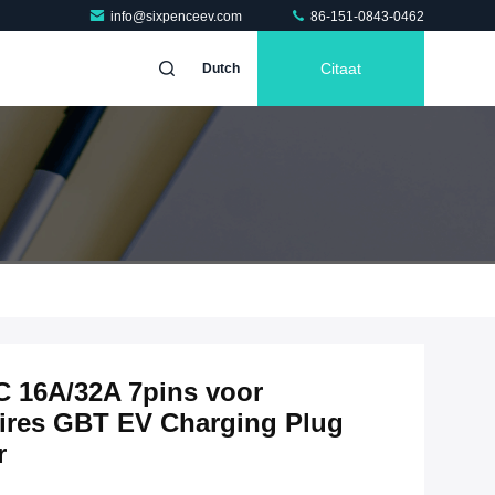
info@sixpenceev.com
86-151-0843-0462
Citaat
Dutch
C 16A/32A 7pins voor
oires GBT EV Charging Plug
r