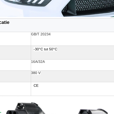
catie
GB/T 20234
-30°C tot 50°C
16A/32A
380 V
CE