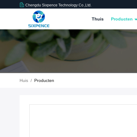
Chengdu Sixpence Technology Co.,Ltd.
Thuis
Producten
Huis
/
Producten