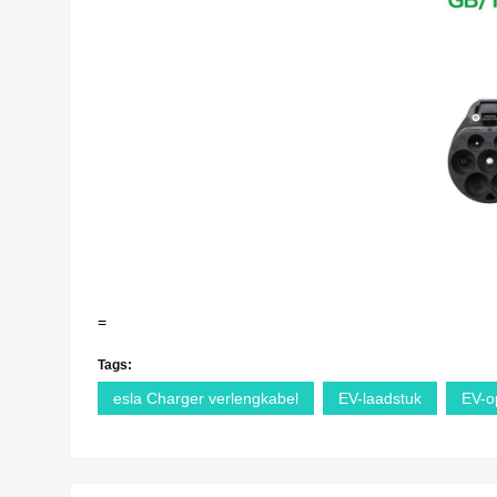
=
Tags:
esla Charger verlengkabel
EV-laadstuk
EV-o