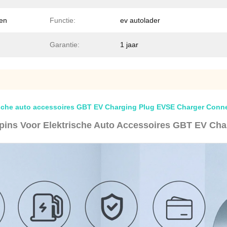
ten
Functie:
ev autolader
Garantie:
1 jaar
ische auto accessoires GBT EV Charging Plug EVSE Charger Conn
pins Voor Elektrische Auto Accessoires GBT EV Ch