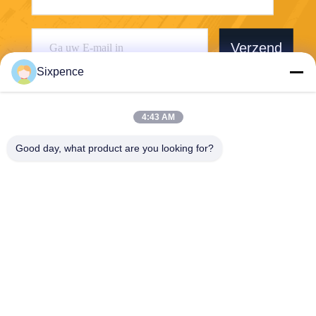
Verzend
Sixpence
4:43 AM
Good day, what product are you looking for?
Chengdu Sixpence Technology Co.,Ltd.
info@sixpenceev.com
86-151-0843-0462
Kamer 1111, 11e verdieping,
Eenheid 1, Gebouw 2, Nr. 7
77 Xintong Avenue, High-Te
ch District, Chengdu, Sichua
n, China.