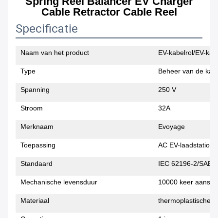
Spring Reel Balancer EV Charger
Cable Retractor Cable Reel
Specificatie
Naam van het product
EV-kabelrol/EV-kab
Type
Beheer van de kab
Spanning
250 V
Stroom
32A
Merknaam
Evoyage
Toepassing
AC EV-laadstation
Standaard
IEC 62196-2/SAE 
Mechanische levensduur
10000 keer aansluit
Materiaal
thermoplastische