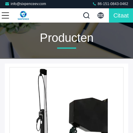
info@sixpenceev.com
86-151-0843-0462
Citaat
Producten