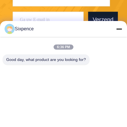
Verzend
Sixpence
6:36 PM
Good day, what product are you looking for?
Chengdu Sixpence Technology Co.,Ltd.
info@sixpenceev.com
86-151-0843-0462
Kamer 1111, 11e verdieping,
Eenheid 1, Gebouw 2, Nr. 7
77 Xintong Avenue, High-Te
ch District, Chengdu, Sichua
n, China.