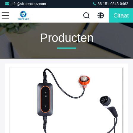
info@sixpenceev.com
86-151-0843-0462
Citaat
Producten