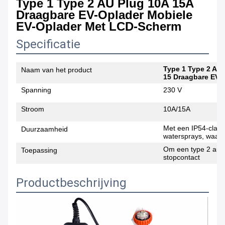
Type 1 Type 2 AU Plug 10A 15A
Draagbare EV-Oplader Mobiele
EV-Oplader Met LCD-Scherm
Specificatie
Type 1 Type 2 AU 
Naam van het product
15 Draagbare EV-
Spanning
230 V
Stroom
10A/15A
Met een IP54-class
Duurzaamheid
watersprays, waardo
Om een type 2 auto 
Toepassing
stopcontact
Productbeschrijving