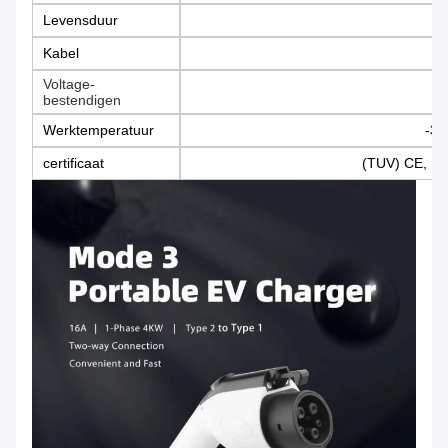
Levensduur
> 
Kabel
Voltage-
bestendigen
Werktemperatuur
-30
certificaat
(TUV) CE, R