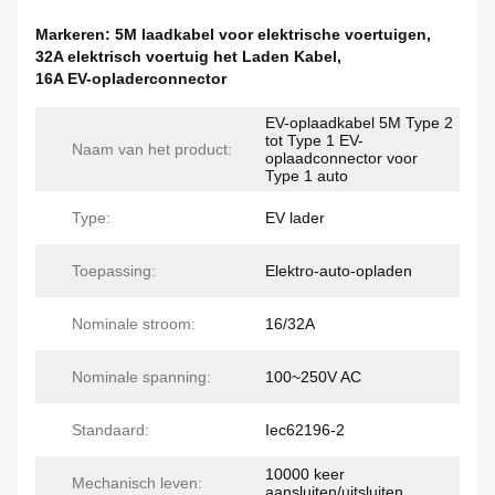
Markeren:
5M laadkabel voor elektrische voertuigen
,
32A elektrisch voertuig het Laden Kabel
,
16A EV-opladerconnector
EV-oplaadkabel 5M Type 2
tot Type 1 EV-
Naam van het product:
oplaadconnector voor
Type 1 auto
Type:
EV lader
Toepassing:
Elektro-auto-opladen
Nominale stroom:
16/32A
Nominale spanning:
100~250V AC
Standaard:
Iec62196-2
10000 keer
Mechanisch leven:
aansluiten/uitsluiten