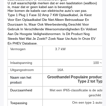
U zult waarschijnlijk merken dat er een laadstation (wallbox)
is, maar dat er geen kabel aan is bevestigd.
Hier komen de kabels van elektrische auto's van pas.
Type 1 Plug 1 Fase 32 Amp 7 KW Oplaadkabel, Je Kiest
Voor Een Oplaadkabel Die Niet Alleen Betrouwbaar En
Duurzaam Is, Maar Ook Weerbestendig,geschikt Voor
Gebruik In Verschillende Weersomstandigheden En Voldoet
Aan De Hoogste Veiligheidsnormen. Is Dit Product Nog
Steeds Niet Wat Je Zoekt? Zoek Naar Uw Auto In Onze EV
En PHEV Database.
Vermogen
3.7 kW
Inlaatspanning
100 ~ 25
Uitgangsstroom
16A
Groothandel Populaire producten
Naam van het
Type 2 tot Type
product
Duurzaamheid
Met een IP65-classificatie is de ada
geschikt is
Om een type 1-auto op
Toepassing