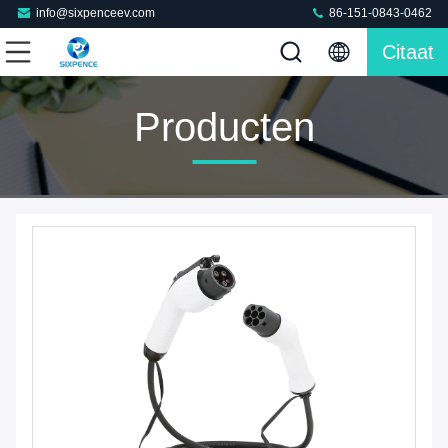
info@sixpenceev.com
86-151-0843-0462
Citaat
Producten