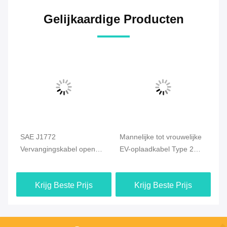
Gelijkaardige Producten
e
SAE J1772
Mannelijke tot vrouwelijke
Ty
Vervangingskabel open
EV-oplaadkabel Type 2
op
bel
einde 40A Voor AC EV-
Coiled SAE J1772 Type 1
7K
oplaadstation snelle EV-
1 / 3 Phase 3.6KW - 22KW
op
Krijg Beste Prijs
Krijg Beste Prijs
oplader Type 1 EV-
kabelconnector