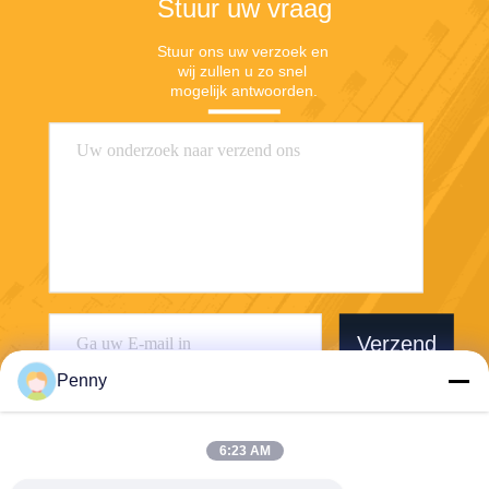
Stuur uw vraag
Stuur ons uw verzoek en 
wij zullen u zo snel 
mogelijk antwoorden.
Verzend
Penny
6:23 AM